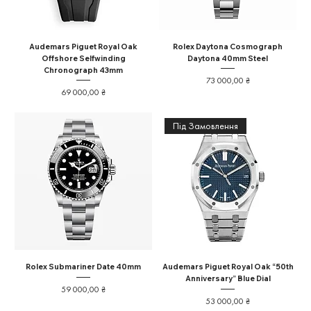
Audemars Piguet Royal Oak
Rolex Daytona Cosmograph
Offshore Selfwinding
Daytona 40mm Steel
Chronograph 43mm
Ціна
73 000,00 ₴
Ціна
69 000,00 ₴
Під Замовлення
Rolex Submariner Date 40mm
Audemars Piguet Royal Oak “50th
Anniversary” Blue Dial
Ціна
59 000,00 ₴
Ціна
53 000,00 ₴