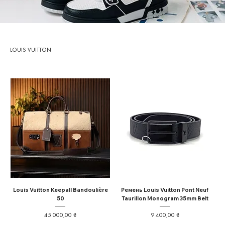
LOUIS VUITTON
Louis Vuitton Keepall Bandoulière
Ремень Louis Vuitton Pont Neuf
50
Taurillon Monogram 35mm Belt
Ціна
Ціна
45 000,00 ₴
9 400,00 ₴