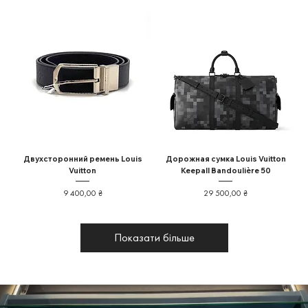
Двухсторонний ремень Louis
Дорожная сумка Louis Vuitton
Vuitton
Keepall Bandoulière 50
Ціна
Ціна
9 400,00 ₴
29 500,00 ₴
Показати більше