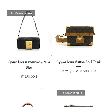
Під Замовлення
Сумка Dior із клапаном Miss
Сумка Louis Vuitton Soul Trunk
Dior
Звичайна ціна
За розпродажем
18 250,00 ₴
13 600,00 ₴
Ціна
17 850,00 ₴
Під Замовлення