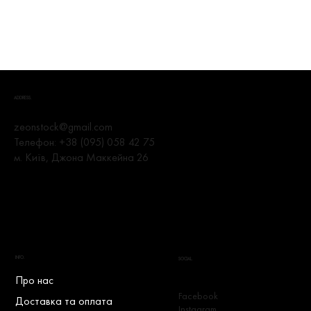
ADDRESS.
zeonstock@gmail.com
Телефон:
+38 (095) 058 42 75
м. Київ, Джона Маккейна 26
INFO.
SOCIAL.
Про нас
Facebook
Доставка та оплата
Instagram