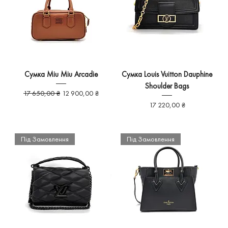
Сумка Miu Miu Arcadie
Сумка Louis Vuitton Dauphine
Shoulder Bags
Звичайна ціна
За розпродажем
17 650,00 ₴
12 900,00 ₴
Ціна
17 220,00 ₴
Під Замовлення
Під Замовлення