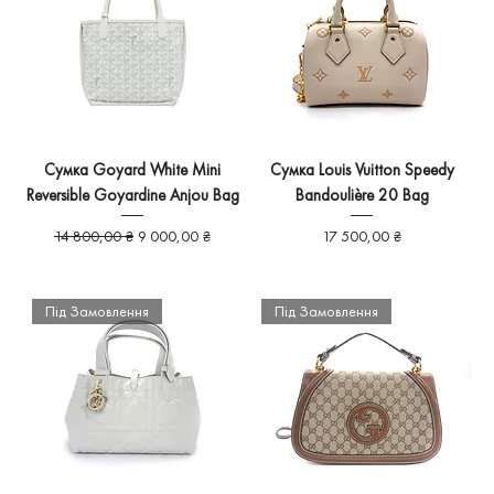
Сумка Goyard White Mini
Сумка Louis Vuitton Speedy
Reversible Goyardine Anjou Bag
Bandoulière 20 Bag
Звичайна ціна
За розпродажем
Ціна
14 800,00 ₴
9 000,00 ₴
17 500,00 ₴
Під Замовлення
Під Замовлення