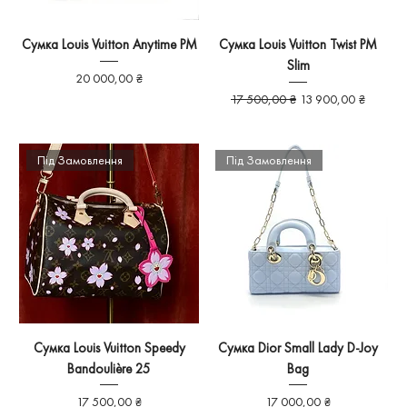
Сумка Louis Vuitton Anytime PM
Сумка Louis Vuitton Twist PM
Slim
Ціна
20 000,00 ₴
Звичайна ціна
За розпродажем
17 500,00 ₴
13 900,00 ₴
Під Замовлення
Під Замовлення
Сумка Louis Vuitton Speedy
Сумка Dior Small Lady D-Joy
Bandoulière 25
Bag
Ціна
Ціна
17 500,00 ₴
17 000,00 ₴