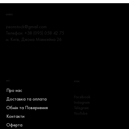
ADDRESS.
zeonstock@gmail.com
Телефон:
+38 (095) 058 42 75
м. Київ, Джона Маккейна 26
INFO.
SOCIAL.
Про нас
Facebook
Доставка та оплата
Instagram
Обмін та Повернення
Telegram
YouTube
Контакти
Оферта