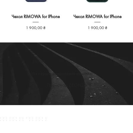
Чехол RIMOWA for IPhone
Чехол RIMOWA for IPhone
Ціна
Ціна
1 900,00 ₴
1 900,00 ₴
5% OFF
На перше замовлення на сайті
Промокод ZEON26