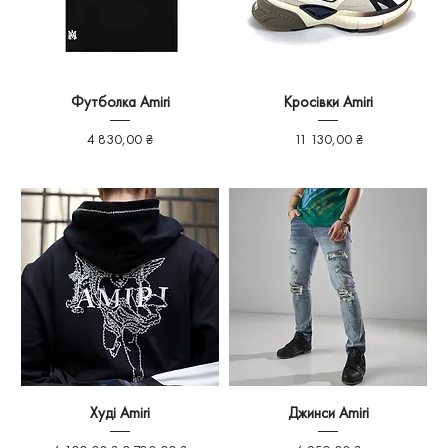
Футболка Amiri
Кросівки Amiri
Ціна
Ціна
4 830,00 ₴
11 130,00 ₴
Худі Amiri
Джинси Amiri