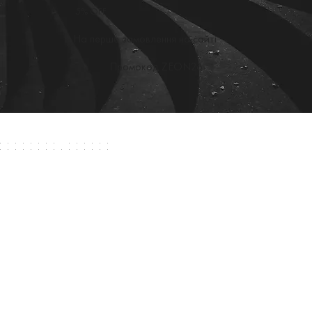
5% OFF
На перше замовлення на сайті
Промокод ZEON26