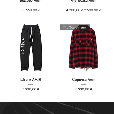
Бомбер Amiri
Футболка Amiri
Ціна
Звичайна ціна
За розпродажем
11 550,00 ₴
4 200,00 ₴
2 500,00 ₴
Під Замовлення
Штани AMIRI
Сорочка Amiri
Ціна
Ціна
6 930,00 ₴
6 930,00 ₴