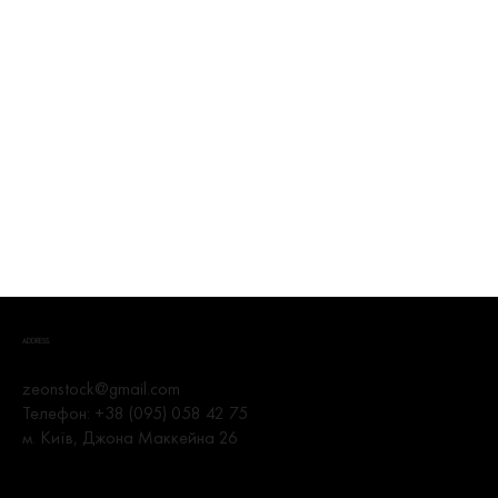
ADDRESS.
zeonstock@gmail.com
Телефон:
+38 (095) 058 42 75
м. Київ, Джона Маккейна 26