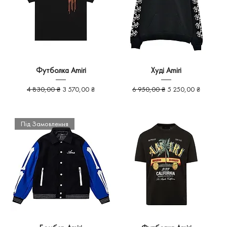
Футболка Amiri
Худі Amiri
Звичайна ціна
За розпродажем
Звичайна ціна
За розпродажем
4 830,00 ₴
3 570,00 ₴
6 950,00 ₴
5 250,00 ₴
Під Замовлення