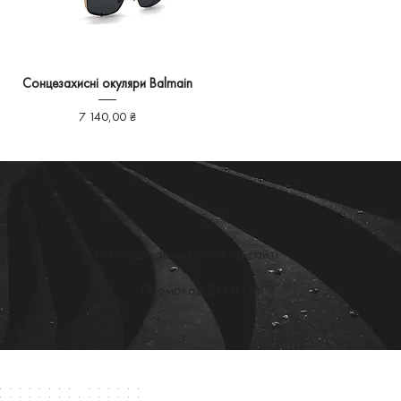
Сонцезахисні окуляри Balmain
Ціна
7 140,00 ₴
5% OFF
На перше замовлення на сайті
Промокод ZEON26