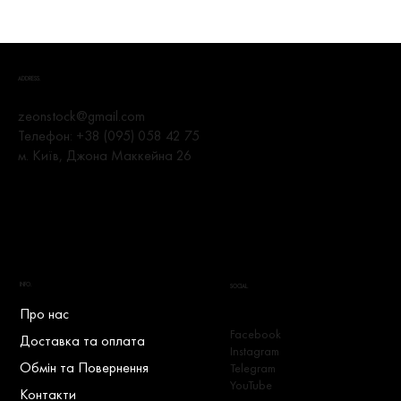
ADDRESS.
zeonstock@gmail.com
Телефон:
+38 (095) 058 42 75
м. Київ, Джона Маккейна 26
INFO.
SOCIAL.
Про нас
Facebook
Доставка та оплата
Instagram
Обмін та Повернення
Telegram
YouTube
Контакти