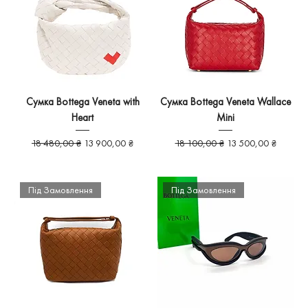
Сумка Bottega Veneta with
Сумка Bottega Veneta Wallace
Heart
Mini
Звичайна ціна
За розпродажем
Звичайна ціна
За розпродажем
18 480,00 ₴
13 900,00 ₴
18 100,00 ₴
13 500,00 ₴
Під Замовлення
Під Замовлення