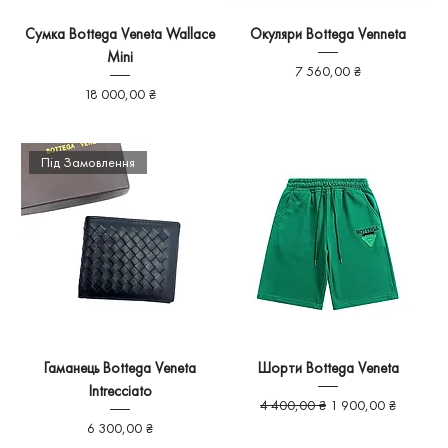
Сумка Bottega Veneta Wallace
Окуляри Bottega Venneta
Mini
Ціна
7 560,00 ₴
Ціна
18 000,00 ₴
Під Замовлення
Гаманець Bottega Veneta
Шорти Bottega Veneta
Intrecciato
Звичайна ціна
За розпродажем
4 400,00 ₴
1 900,00 ₴
Ціна
6 300,00 ₴