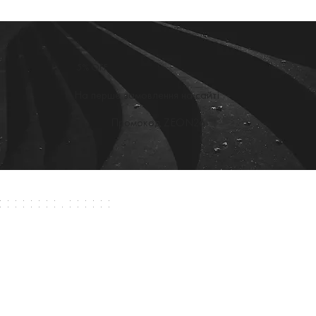
5% OFF
На перше замовлення на сайті
Промокод ZEON26