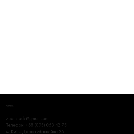
ADDRESS.
zeonstock@gmail.com
Телефон:
+38 (095) 058 42 75
м. Київ, Джона Маккейна 26