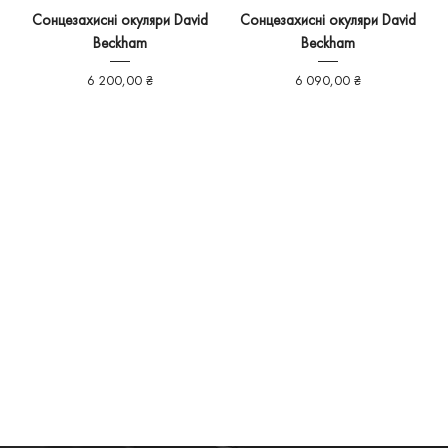
Сонцезахисні окуляри David
Сонцезахисні окуляри David
Beckham
Beckham
Ціна
Ціна
6 200,00 ₴
6 090,00 ₴