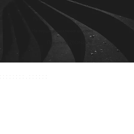
5% OFF
На перше замовлення на сайті
Промокод ZEON26