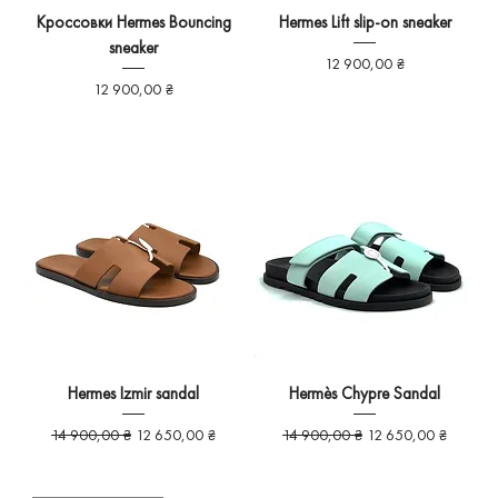
Кроссовки Hermes Bouncing
Hermes Lift slip-on sneaker
sneaker
Ціна
12 900,00 ₴
Ціна
12 900,00 ₴
Hermes Izmir sandal
Hermès Chypre Sandal
Звичайна ціна
За розпродажем
Звичайна ціна
За розпродажем
14 900,00 ₴
12 650,00 ₴
14 900,00 ₴
12 650,00 ₴