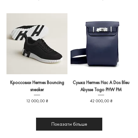
Кроссовки Hermes Bouncing
Сумка Hermes Hac A Dos Bleu
sneaker
Abysse Togo PHW PM
Ціна
Ціна
12 000,00 ₴
42 000,00 ₴
Показати більше