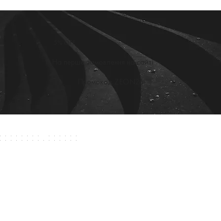
5% OFF
На перше замовлення на сайті
Промокод ZEON26