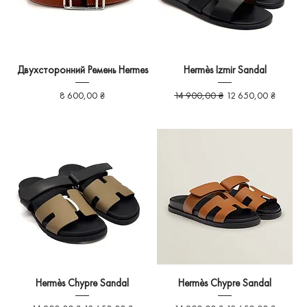
Двухсторонний Ремень Hermes
Hermès Izmir Sandal
Ціна
Звичайна ціна
За розпродажем
8 600,00 ₴
14 900,00 ₴
12 650,00 ₴
Hermès Chypre Sandal
Hermès Chypre Sandal