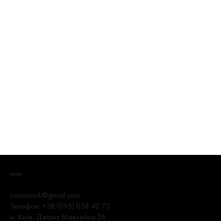
ADDRESS.
zeonstock@gmail.com
Телефон:
+38 (095) 058 42 75
м. Київ, Джона Маккейна 26