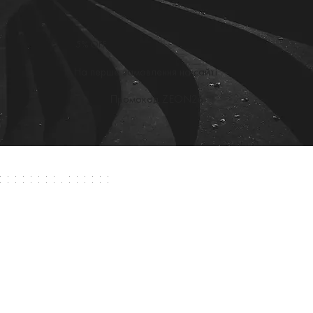
5% OFF
На перше замовлення на сайті
Промокод ZEON26