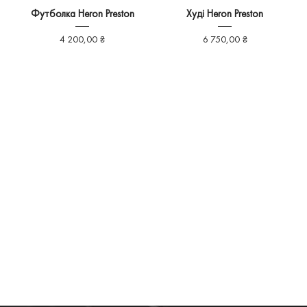
Футболка Heron Preston
Худі Heron Preston
Ціна
Ціна
4 200,00 ₴
6 750,00 ₴