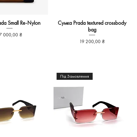
da Small Re-Nylon
Сумка Prada textured crossbody
bag
іна
7 000,00 ₴
Ціна
19 200,00 ₴
Під Замовлення