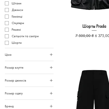
Штани
Джинси
Гаманці
Окуляри
Шорты Prada
Ремені
Звичайна ціна
За розп
7 500,00 ₴
6 375,0
Світшоти та светри
Шорти
Ціна
Розмір взуття
3 150 ₴
25 000 ₴
36
Розмір джинсів
37
31
38
Розмір одягу
32
39
L
33
40
Бренд
L - На замовлення
34
41