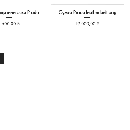
щитные очки Prada
Сумка Prada leather belt bag
іна
Ціна
6 500,00 ₴
19 000,00 ₴