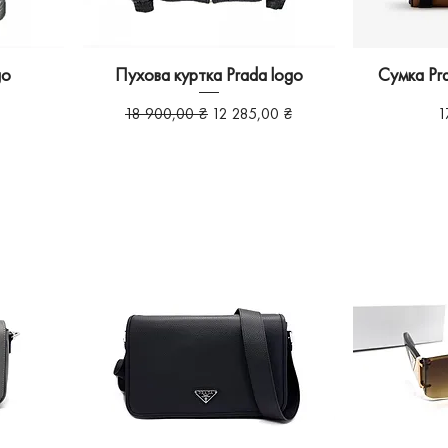
go
Пухова куртка Prada logo
Сумка Pra
Звичайна ціна
За розпродажем
Ц
18 900,00 ₴
12 285,00 ₴
1