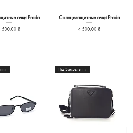
щитные очки Prada
Солнцезащитные очки Prada
іна
Ціна
4 500,00 ₴
4 500,00 ₴
ення
Під Замовлення