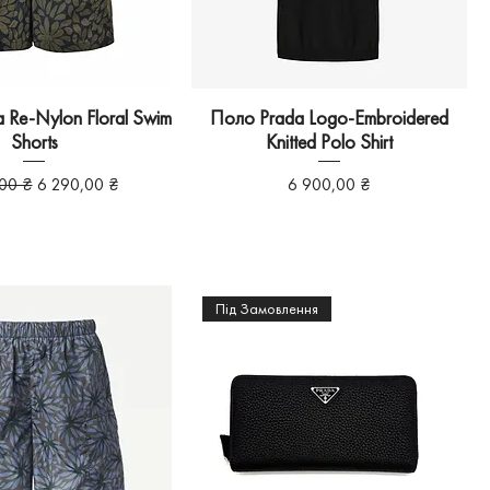
Re-Nylon Floral Swim
Поло Prada Logo-Embroidered
Shorts
Knitted Polo Shirt
на ціна
За розпродажем
Ціна
00 ₴
6 290,00 ₴
6 900,00 ₴
Під Замовлення