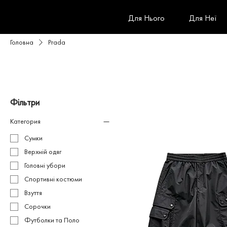
Для Нього
Для Неї
Головна
Prada
Фільтри
Категория
Сумки
Верхній одяг
Головні убори
Спортивні костюми
Взуття
Сорочки
Футболки та Поло