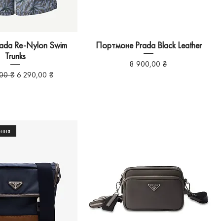
ada Re-Nylon Swim
Портмоне Prada Black Leather
Trunks
Ціна
8 900,00 ₴
на ціна
За розпродажем
00 ₴
6 290,00 ₴
ення