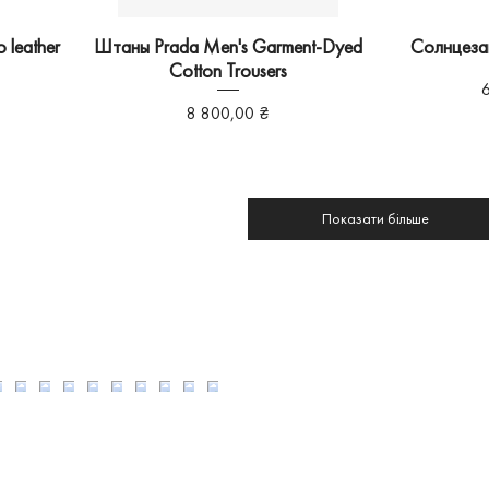
 leather
Штаны Prada Men's Garment-Dyed
Солнцеза
Cotton Trousers
Ц
Ціна
8 800,00 ₴
Показати більше