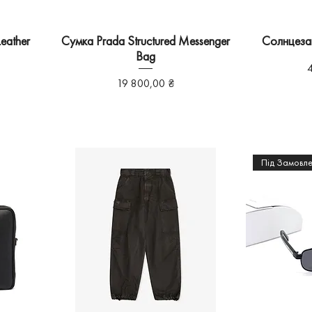
eather
Сумка Prada Structured Messenger
Солнцеза
Bag
Ц
Ціна
19 800,00 ₴
Під Замовл