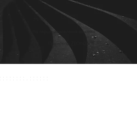
5% OFF
На перше замовлення на сайті
Промокод ZEON26