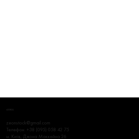
ADDRESS.
zeonstock@gmail.com
Телефон:
+38 (095) 058 42 75
м. Київ, Джона Маккейна 26