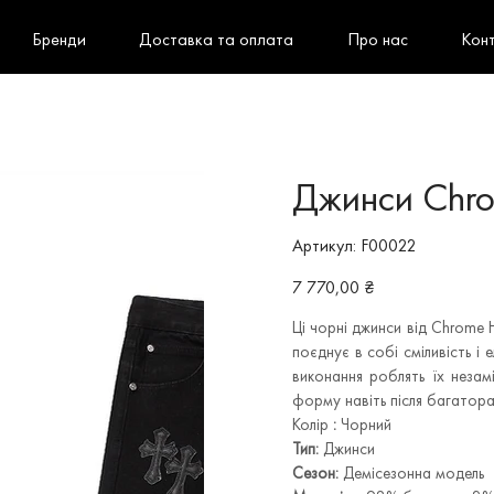
Бренди
Доставка та оплата
Про нас
Кон
Джинси Chro
Артикул
Артикул:
F00022
F00022
Ціна
7 770,00 ₴
Ці чорні джинси від Chrome H
поєднує в собі сміливість і е
виконання роблять їх неза
форму навіть після багатор
Колір
:
Чорний
Тип:
Джинси
Сезон:
Демісезонна модель