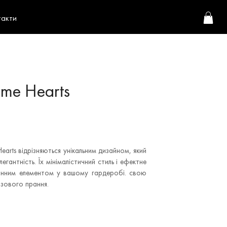
такти
me Hearts
earts відрізняються унікальним дизайном, який
легантність. Їх мінімалістичний стиль і ефектне
мінним елементом у вашому гардеробі. свою
азового прання.