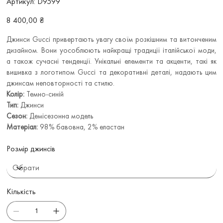
Артикул:
D9599
D9599
Ціна
8 400,00 ₴
Джинси Gucci привертають увагу своїм розкішним та витонченим
дизайном. Вони уособлюють найкращі традиції італійської моди,
а також сучасні тенденції. Унікальні елементи та акценти, такі як
вишивка з логотипом Gucci та декоративні деталі, надають цим
джинсам неповторності та стилю.
Колір:
Темно-синій
Тип:
Джинси
Сезон:
Демісезонна модель
Матеріал:
98% бавовна, 2% еластан
Розмір джинсів
Кількість