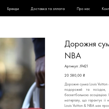
Бренди
Доставка та оплата
Про нас
Кон
Дорожня сумк
NBA
Артикул
Артикул:
J9421
J9421
Ціна
20 580,00 ₴
Дорожня сумка Louis Vuitton 
подорожей та поїздок, 
баскетбольною асоціацією. 
матеріалу, що гарантує її н
Louis Vuitton & NBA має про