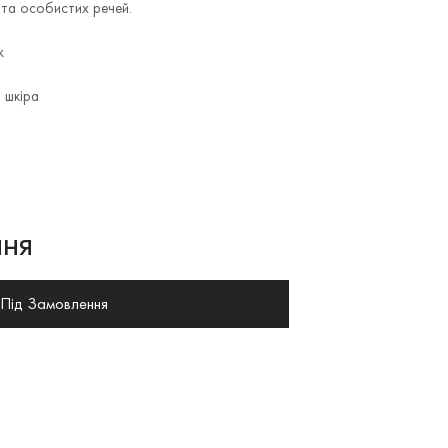
 та особистих речей.
ж
 шкіра
ня
Під Замовлення