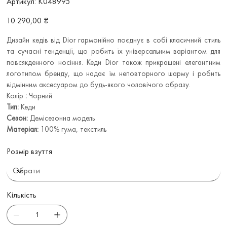
Артикул:
K048995
K048995
Ціна
10 290,00 ₴
Дизайн кедів від Dior гармонійно поєднує в собі класичний стиль
та сучасні тенденції, що робить їх універсальним варіантом для
повсякденного носіння. Кеди Dior також прикрашені елегантним
логотипом бренду, що надає їм неповторного шарму і робить
відмінним аксесуаром до будь-якого чоловічого образу.
Колір
:
Чорний
Тип:
Кеди
Сезон:
Демісезонна модель
Матеріал:
100% гума, текстиль
Розмір взуття
Кількість