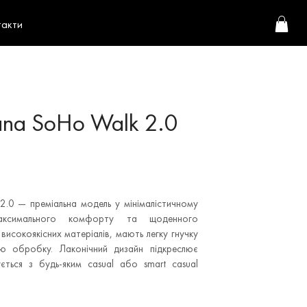
такти
ana SoHo Walk 2.0
2.0 — преміальна модель у мінімалістичному
аксимального комфорту та щоденного
 високоякісних матеріалів, мають легку гнучку
ню обробку. Лаконічний дизайн підкреслює
ується з будь-яким casual або smart casual