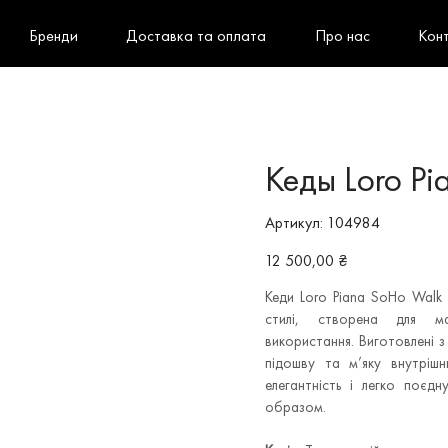
Бренди
Доставка та оплата
Про нас
Кон
Кеды Loro Pi
Артикул
Артикул:
104984
104984
Ціна
12 500,00 ₴
Кеди Loro Piana SoHo Walk 
стилі, створена для м
використання. Виготовлені з
підошву та м’яку внутріш
елегантність і легко поєдн
образом.