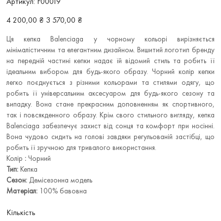
Артикул:
F00019
F00019
Звичайна
Ціна
4 200,00 ₴
3 570,00 ₴
ціна
зі
знижкою
Ця кепка Balenciaga у чорному кольорі вирізняється
мінімалістичним та елегантним дизайном. Вишитий логотип бренду
на передній частині кепки надає їй відомий стиль та робить її
ідеальним вибором для будь-якого образу. Чорний колір кепки
легко поєднується з різними кольорами та стилями одягу, що
робить її універсальним аксесуаром для будь-якого сезону та
випадку. Вона стане прекрасним доповненням як спортивного,
так і повсякденного образу. Крім свого стильного вигляду, кепка
Balenciaga забезпечує захист від сонця та комфорт при носінні.
Вона чудово сидить на голові завдяки регульованій застібці, що
робить її зручною для тривалого використання.
Колір
:
Чорний
Тип:
Кепка
Сезон:
Демісезонна модель
Матеріал:
100% бавовна
Кількість