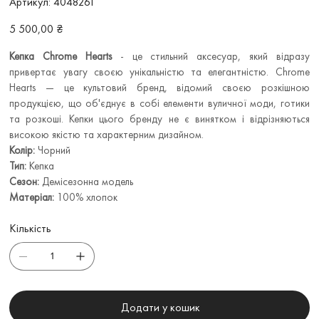
Артикул:
4048261
4048261
Ціна
5 500,00 ₴
Кепка Chrome Hearts
- це стильний аксесуар, який відразу
привертає увагу своєю унікальністю та елегантністю. Chrome
Hearts — це культовий бренд, відомий своєю розкішною
продукцією, що об'єднує в собі елементи вуличної моди, готики
та розкоші. Кепки цього бренду не є винятком і відрізняються
високою якістю та характерним дизайном.
Колір:
Чорний
Тип:
Кепка
Сезон:
Демісезонна модель
Матеріал:
100% хлопок
Кількість
Додати у кошик