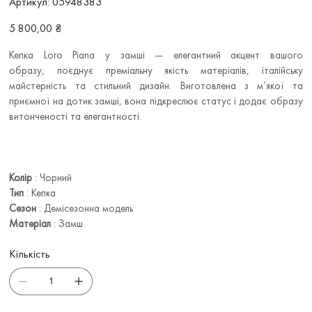
Артикул:
05948383
05948383
Ціна
5 800,00 ₴
Кепка Loro Piana у замші — елегантний акцент вашого
образу, поєднує преміальну якість матеріалів, італійську
майстерність та стильний дизайн. Виготовлена з м’якої та
приємної на дотик замші, вона підкреслює статус і додає образу
витонченості та елегантності.
Колір
: Чорний
Тип
: Кепка
Сезон
: Демісезонна модель
Матеріал
: Замш
Кількість