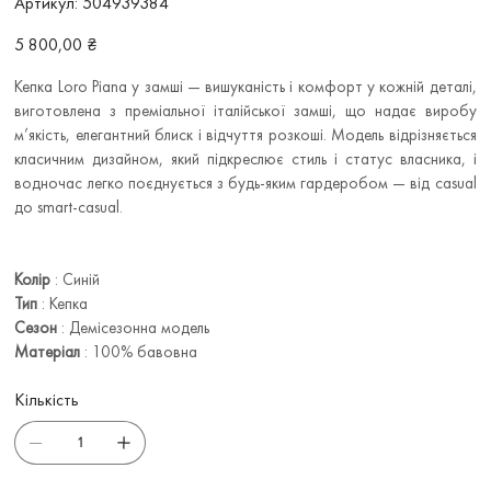
Артикул:
504939384
504939384
Ціна
5 800,00 ₴
Кепка Loro Piana у замші — вишуканість і комфорт у кожній деталі,
виготовлена з преміальної італійської замші, що надає виробу
м’якість, елегантний блиск і відчуття розкоші. Модель відрізняється
класичним дизайном, який підкреслює стиль і статус власника, і
водночас легко поєднується з будь-яким гардеробом — від casual
до smart-casual.
Колір
: Синій
Тип
: Кепка
Сезон
: Демісезонна модель
Матеріал
: 100% бавовна
Кількість