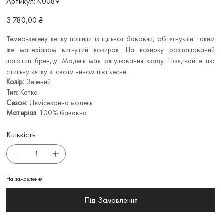
Артикул:
К0089
К0089
Ціна
3 780,00 ₴
Темно-зелену кепку пошили із щільної бавовни, обтягнувши таким
же матеріалом вигнутий козирок. На козирку розташований
логотип бренду. Модель має регулювання ззаду. Поєднайте цю
стильну кепку зі своїм чином цієї весни.
Колір:
Зелений
Тип:
Кепка
Сезон:
Демісезонна модель
Матеріал:
100% бавовна
Кількість
На замовлення
Під Замовлення