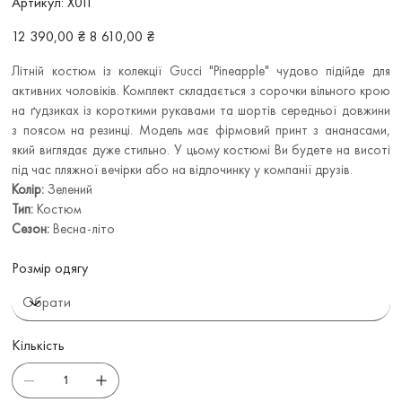
Артикул:
Х011
Х011
Звичайна
Ціна
12 390,00 ₴
8 610,00 ₴
ціна
зі
знижкою
Літній костюм із колекції Gucci "Pineapple" чудово підійде для
активних чоловіків. Комплект складається з сорочки вільного крою
на ґудзиках із короткими рукавами та шортів середньої довжини
з поясом на резинці. Модель має фірмовий принт з ананасами,
який виглядає дуже стильно. У цьому костюмі Ви будете на висоті
під час пляжної вечірки або на відпочинку у компанії друзів.
Колір:
Зелений
Тип:
Костюм
Сезон:
Весна-літо
Розмір одягу
Кількість