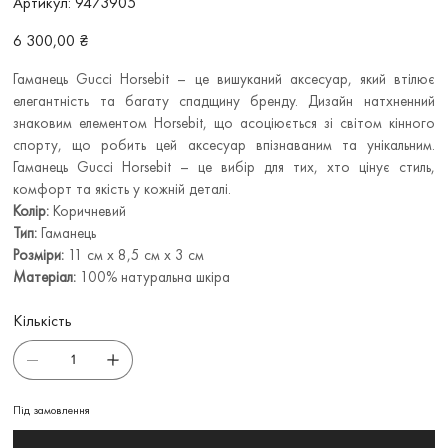
Артикул:
9473905
9473905
Ціна
6 300,00 ₴
Гаманець Gucci Horsebit – це вишуканий аксесуар, який втілює
елегантність та багату спадщину бренду. Дизайн натхненний
знаковим елементом Horsebit, що асоціюється зі світом кінного
спорту, що робить цей аксесуар впізнаваним та унікальним.
Гаманець Gucci Horsebit – це вибір для тих, хто цінує стиль,
комфорт та якість у кожній деталі.
Колір:
Коричневий
Тип:
Гаманець
Розміри:
11 см x 8,5 см x 3 см
Матеріал:
100% натуральна шкіра
Кількість
Під замовлення