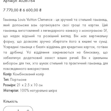
Артикул:
40281764
40281764
Звичайна
Ціна
7 770,00 ₴
6 600,00 ₴
ціна
зі
знижкою
Гаманець Louis Vuitton Clemence - це зручний та стильний гаманець,
який допоможе вам організувати свої гроші та картки. Цей
гаманець виготовлений з легендарного канвасу з монограмою LV,
що надає відомий та розкішний вигляд. Він має вертикальну
форму, що дозволяє зручно зберігати його в кишені чи сумці.
Усередині гаманця є безліч відділень для кредитних карток, готівки
та дрібниці. Усі відділення закриваються на блискавку, що
забезпечує додатковий захист ваших речей. Він є ідеальним
вибором для тих, хто шукає стильний та практичний гаманець для
повсякденного використання.
Колір:
Комбінований колір
Тип:
Портмоне
Розміри:
21 x 2.5 x 10 см
Матеріал:
100% натуральна шкіра
Кількість