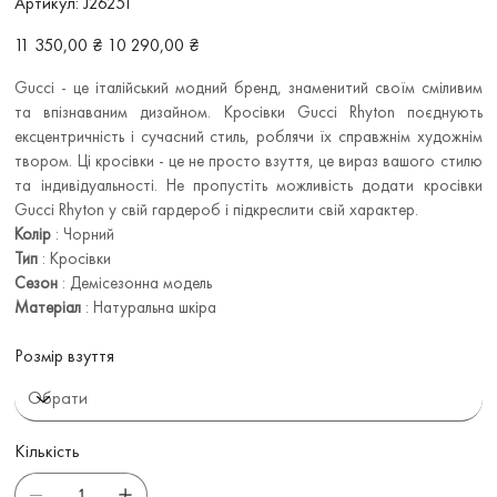
Артикул:
J26251
J26251
Звичайна
Ціна
11 350,00 ₴
10 290,00 ₴
ціна
зі
знижкою
Gucci - це італійський модний бренд, знаменитий своїм сміливим
та впізнаваним дизайном. Кросівки Gucci Rhyton поєднують
ексцентричність і сучасний стиль, роблячи їх справжнім художнім
твором. Ці кросівки - це не просто взуття, це вираз вашого стилю
та індивідуальності. Не пропустіть можливість додати кросівки
Gucci Rhyton у свій гардероб і підкреслити свій характер.
Колір
: Чорний
Тип
: Кросівки
Сезон
: Демісезонна модель
Матеріал
: Натуральна шкіра
Розмір взуття
Кількість