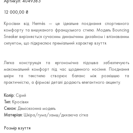
Артикул:
4049383
4049383
Ціна
12 000,00 ₴
Кросівки від Hermès — це ідеальне поєднання спортивного
комфорту та вишуканого французького стилю. Модель Bouncing
Sneaker вирізняється сучасним динамічним дизайном і впізнаваним
силуетом, що підкреслює преміальний характер взуття.
Легка конструкція та ергономічна підошва забезпечують
максимальний комфорт під час щоденного носіння. Поєднання
шкіри та текстилю створює баланс між розкішшю та
практичністю, а фірмові деталі додають елегантного акценту.
Колір:
Сірий
Тип:
Кросівки
Сезон:
Демісезонна модель
Матеріал:
Шкіра/гума/замш/дихаюча сітка
Розмір взуття