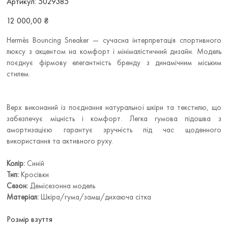
Артикул:
5029385
5029385
Ціна
12 000,00 ₴
Hermès Bouncing Sneaker — сучасна інтерпретація спортивного
люксу з акцентом на комфорт і мінімалістичний дизайн. Модель
поєднує фірмову елегантність бренду з динамічним міським
стилем.
Верх виконаний із поєднання натуральної шкіри та текстилю, що
забезпечує міцність і комфорт. Легка гумова підошва з
амортизацією гарантує зручність під час щоденного
використання та активного руху.
Колір:
Синій
Тип:
Кросівки
Сезон:
Демісезонна модель
Матеріал:
Шкіра/гума/замш/дихаюча сітка
Розмір взуття