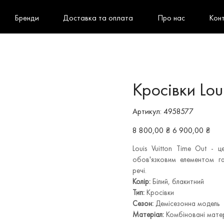
Бренди
Доставка та оплата
Про нас
Кон
Кросівки Loui
Артикул
Артикул:
4958577
4958577
Звичайна
Ціна
8 800,00 ₴
6 900,00 ₴
ціна
зі
знижкою
Louis Vuitton Time Out - 
обов'язковим елементом га
речі.
Колір:
Білий, блакитний
Тип:
Кросівки
Сезон:
Демісезонна модель
Матеріал:
Комбіновані мате