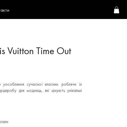
такти
s Vuitton Time Out
це уособлення сучасної класики. роблячи їх
рдеробу для модниць, які цінують унікальні
ріали