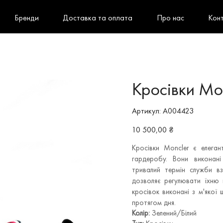
Бренди
Доставка та оплата
Про нас
Кон
Кросівки Mo
Артикул
Артикул:
A004423
A004423
Ціна
10 500,00 ₴
Кросівки Moncler є елега
гардеробу. Вони виконані 
тривалий термін служби вз
дозволяє регулювати їхню щ
кросівок виконані з м'якої
протягом дня.
Колір:
Зелений/Білий