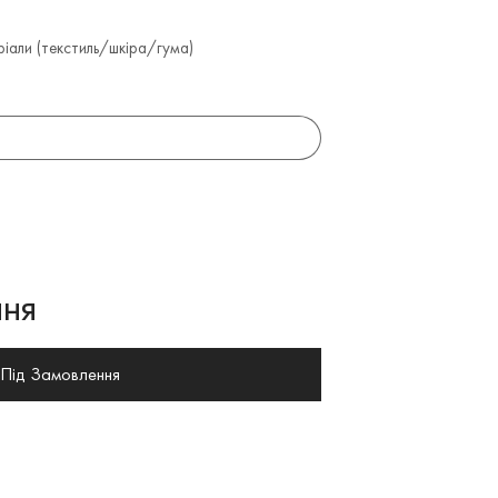
іали (текстиль/шкіра/гума)
ня
Під Замовлення