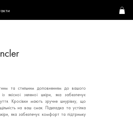
такти
ncler
нтним та стильним доповненням до вашого
із якісної зеленої шкіри, яка забезпечує
уття. Кросівки мають зручне шнурівку, що
ільність на ваш смак. Підкладка та устілка
 шкіри, яка забезпечує комфорт та підтримку