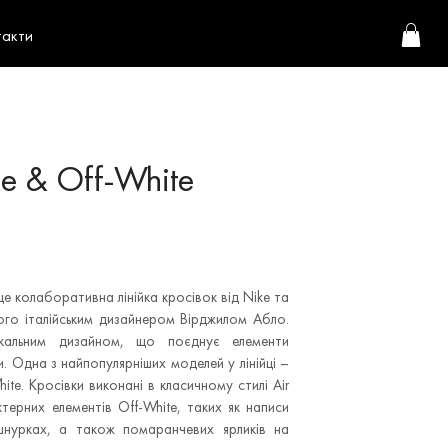
такти
e & Off-White
це колаборативна лінійка кросівок від Nike та
ого італійським дизайнером Вірджилом Абло.
нікальним дизайном, що поєднує елементи
. Одна з найпопулярніших моделей у лінійці –
hite. Кросівки виконані в класичному стилі Air
терних елементів Off-White, таких як написи
шнурках, а також помаранчевих ярликів на