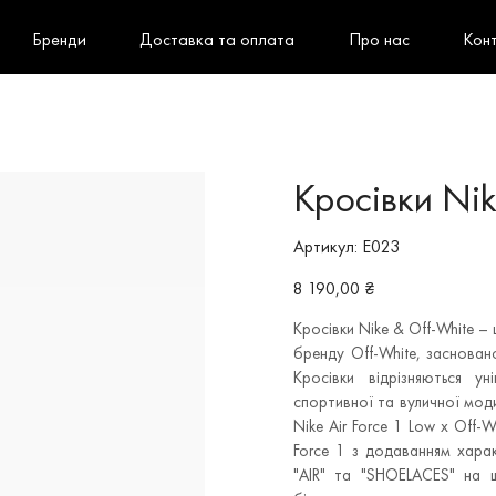
Бренди
Доставка та оплата
Про нас
Кон
Кросівки Nik
Артикул
Артикул:
E023
E023
Ціна
8 190,00 ₴
Кросівки Nike & Off-White – 
бренду Off-White, заснован
Кросівки відрізняються у
спортивної та вуличної моди
Nike Air Force 1 Low x Off-W
Force 1 з додаванням харак
"AIR" та "SHOELACES" на 