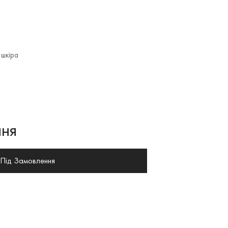
шкіра
ня
Під Замовлення