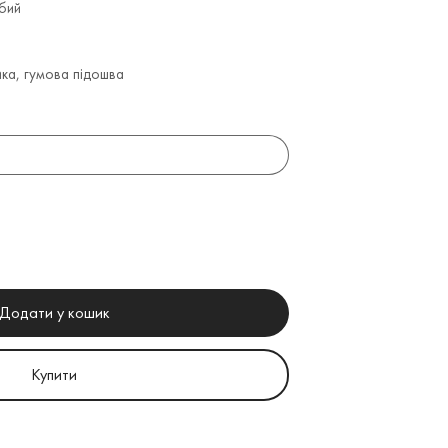
убий
ика, гумова підошва
Додати у кошик
Купити