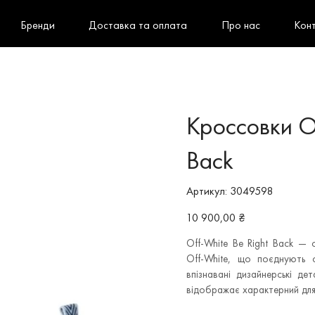
Бренди
Доставка та оплата
Про нас
Кон
Кроссовки Of
Back
Артикул
Артикул:
3049598
3049598
Ціна
10 900,00 ₴
Off-White Be Right Back — 
Off-White, що поєднують с
впізнавані дизайнерські дет
відображає характерний для б