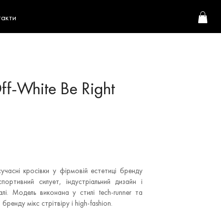
такти
f-White Be Right
сучасні кросівки у фірмовій естетиці бренду
портивний силует, індустріальний дизайн і
алі. Модель виконана у стилі tech-runner та
ренду мікс стрітвіру і high-fashion.