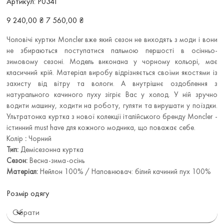
Артикул:
Р0341
Р0341
Звичайна
Ціна
9 240,00 ₴
7 560,00 ₴
ціна
зі
знижкою
Чоловічі куртки Moncler вже який сезон не виходять з моди і вони
не збираються поступатися пальмою першості в осінньо-
зимовому сезоні. Модель виконана у чорному кольорі, має
класичний крій. Матеріал виробу відрізняється своїми якостями із
захисту від вітру та вологи. А внутрішнє оздоблення з
натурального качиного пуху зігріє Вас у холод. У ній зручно
водити машину, ходити на роботу, гуляти та вирушати у поїздки.
Ультратонка куртка з нової колекції італійського бренду Moncler -
істинний must have для кожного модника, що поважає себе.
Колір
:
Чорний
Тип:
Демісезонна куртка
Сезон:
Весна-зима-осінь
Матеріал:
Нейлон 100% / Наповнювач: білий качиний пух 100%
Розмір одягу