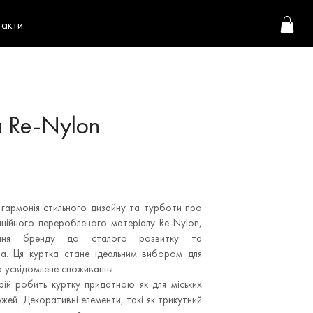
такти
a Re-Nylon
 гармонія стильного дизайну та турботи про
аційного переробленого матеріалу Re-Nylon,
ення бренду до сталого розвитку та
ва. Ця куртка стане ідеальним вибором для
та усвідомлене споживання.
рій робить куртку придатною як для міських
ожей. Декоративні елементи, такі як трикутний