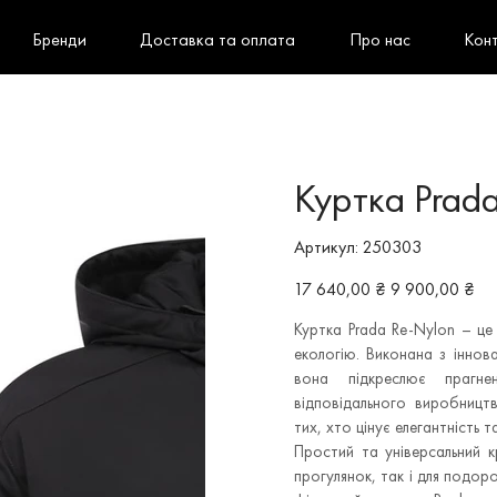
Бренди
Доставка та оплата
Про нас
Кон
Куртка Prad
Артикул
Артикул:
250303
250303
Звичайна
Ціна
17 640,00 ₴
9 900,00 ₴
ціна
зі
знижкою
Куртка Prada Re-Nylon – це
екологію. Виконана з іннов
вона підкреслює прагн
відповідального виробницт
тих, хто цінує елегантність 
Простий та універсальний к
прогулянок, так і для подор