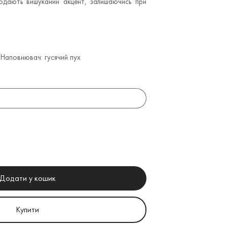
одають вишуканий акцент, залишаючись при
 Наповнювач: гусячий пух
Додати у кошик
Купити