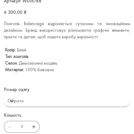
Артикул:
W016788
W016788
Ціна
6 300,00 ₴
Лонгслів Balenciaga відрізняється сучасним та інноваційним
дизайном. Бренд використовує різноманітні графічні елементи,
принти та деталі, щоб надати виробу виразності.
Колір:
Білий
Тип: лонгслів
Сезон:
Демісезонна модель
Матеріал:
100% бавовна
Розмір одягу
Кількість