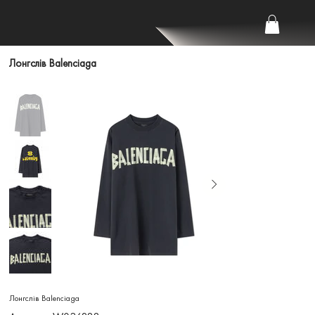
Лонгслів Balenciaga
Лонгслів Balenciaga
Артикул