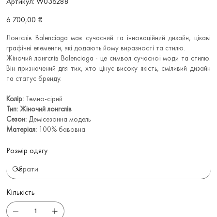
Артикул:
W036288
W036288
Ціна
6 700,00 ₴
Лонгслів Balenciaga має сучасний та інноваційний дизайн, цікаві
графічні елементи, які додають йому виразності та стилю.
Жіночий лонгслів Balenciaga - це символ сучасної моди та стилю.
Він призначений для тих, хто цінує високу якість, сміливий дизайн
та статус бренду.
Колір:
Темно-сірий
Тип: Жіночий лонгслів
Сезон:
Демісезонна модель
Матеріал:
100% бавовна
Розмір одягу
Кількість