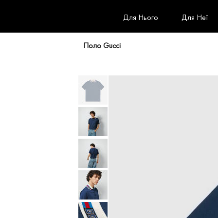
Для Нього
Для Неї
Поло Gucci