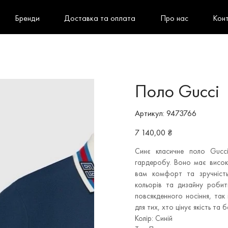
Бренди
Доставка та оплата
Про нас
Кон
Поло Gucci
Артикул
Артикул:
9473766
9473766
Ціна
7 140,00 ₴
Синє класичне поло Gucc
гардеробу. Воно має висок
вам комфорт та зручність
кольорів та дизайну робит
повсякденного носіння, так 
для тих, хто цінує якість та 
Колір: Синій