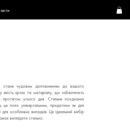
такти
i стане чудовим доповненням до вашого
у якість крою та матеріалу, що забезпечить
 протягом усього дня. Стильне поєднання
ь це поло універсальним, придатним як для
і для особливих випадків. Це ідеальний вибір
бажає виглядати стильно.