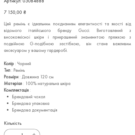
Артикул:
03084888
03084888
Ціна
7 150,00 ₴
Цей ремінь є ідеальним поєднанням елегантності та якості від
відомого італійського бренду Gucci. Виготовлений з
високоякісної шкіри і прикрашений знаменитою пряжкою з
подвійною G-подібною застібкою, він стане важливим
аксесуаром у вашому гардеробі.
Колір
: Чорний
Тип
: Ремінь
Розміри
: Довжина 120 см
Матеріал
: 100% натуральна шкіра
Комплектація
:
Брендовий чохол
Брендова упаковка
Брендова документація
Кількість