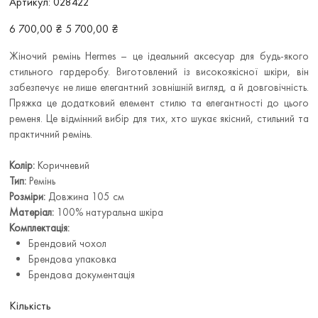
Артикул:
028422
028422
Звичайна
Ціна
6 700,00 ₴
5 700,00 ₴
ціна
зі
знижкою
Жіночий ремінь Hermes – це ідеальний аксесуар для будь-якого
стильного гардеробу. Виготовлений із високоякісної шкіри, він
забезпечує не лише елегантний зовнішній вигляд, а й довговічність.
Пряжка це додатковий елемент стилю та елегантності до цього
ременя. Це відмінний вибір для тих, хто шукає якісний, стильний та
практичний ремінь.
Колір:
Коричневий
Тип:
Ремінь
Розміри:
Довжина 105 см
Матеріал:
100% натуральна шкіра
Комплектація:
Брендовий чохол
Брендова упаковка
Брендова документація
Кількість