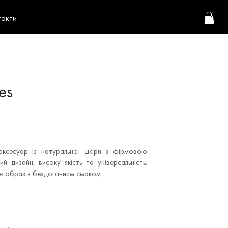
такти
es
аксесуар із натуральної шкіри з фірмовою
й дизайн, високу якість та універсальність.
ує образ з бездоганним смаком.