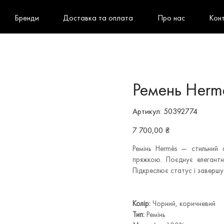
Бренди
Доставка та оплата
Про нас
Кон
Ремень Herm
Артикул
Артикул:
50392774
50392774
Ціна
7 700,00 ₴
Ремінь Hermès — стильний 
пряжкою. Поєднує елегантни
Підкреслює статус і заверш
Колір:
Чорний, коричневий
Тип:
Ремінь