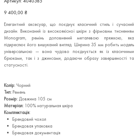
Артикул:
4040385
4040385
Ціна
9 400,00 ₴
Елегантний аксесуар, що поєднує класичний стиль і сучасний
дизайн. Виконаний із високоякісної шкіри з фірмовим тисненням
Monogram, ремінь доповнений металевою пряжкою, яка
підкреслює його вишуканий вигляд. Ширина 35 мм робить модель
універсальною — вона чудово поєднується як із класичними
брюками, так і з джинсами, додаючи образу завершеності та
статусності.
Колір:
Чорний
Тип:
Ремень
Розмір:
Довжина 105 см
Матеріал:
100% натуральная шкіра
Комплектація:
Брендовий чохол
Брендовая упаковка
Брендовая документація