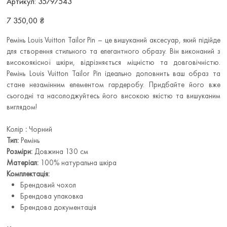
Артикул:
35797543
35797543
Ціна
7 350,00 ₴
Ремінь Louis Vuitton Tailor Pin – це вишуканий аксесуар, який підійде
для створення стильного та елегантного образу. Він виконаний з
високоякісної шкіри, відрізняється міцністю та довговічністю.
Ремінь Louis Vuitton Tailor Pin ідеально доповнить ваш образ та
стане незамінним елементом гардеробу. Придбайте його вже
сьогодні та насолоджуйтесь його високою якістю та вишуканим
виглядом!
Колір
:
Чорний
Тип:
Ремінь
Розміри:
Довжина 130 см
Матеріал:
100% натуральна шкіра
Комплектація:
Брендовий чохол
Брендова упаковка
Брендова документація