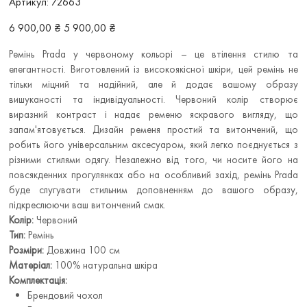
Артикул:
72663
72663
Звичайна
Ціна
6 900,00 ₴
5 900,00 ₴
ціна
зі
знижкою
Ремінь Prada у червоному кольорі – це втілення стилю та
елегантності. Виготовлений із високоякісної шкіри, цей ремінь не
тільки міцний та надійний, але й додає вашому образу
вишуканості та індивідуальності. Червоний колір створює
виразний контраст і надає ременю яскравого вигляду, що
запам'ятовується. Дизайн ременя простий та витончений, що
робить його універсальним аксесуаром, який легко поєднується з
різними стилями одягу. Незалежно від того, чи носите його на
повсякденних прогулянках або на особливий захід, ремінь Prada
буде слугувати стильним доповненням до вашого образу,
підкреслюючи ваш витончений смак.
Колір:
Червоний
Тип:
Ремінь
Розміри:
Довжина 100 см
Матеріал:
100% натуральна шкіра
Комплектація:
Брендовий чохол