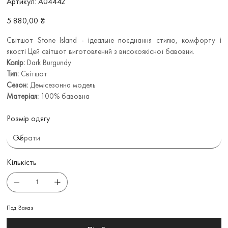
Артикул:
A04442
A04442
Ціна
5 880,00 ₴
Світшот Stone Island - ідеальне поєднання стилю, комфорту і
якості Цей світшот виготовлений з високоякісної бавовни.
Колір:
Dark Burgundy
Тип:
Світшот
Сезон:
Демісезонна модель
Матеріал:
100% бавовна
Розмір одягу
Кількість
Под Заказ