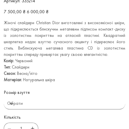
Артикул:
335214
335214
Звичайна
Ціна
7 500,00 ₴
6 000,00 ₴
ціна
зі
знижкою
Жіночі слайдери Christian Dior виготовлені з високоякісної шкіри,
що підкреслюється блискучим металевим підписом компакт-диску
із золотистим покриттям на атласній пластині. Квадратний
шкарпетка надає взуттю сучасного акценту і підкреслює його
стиль. Виблискуюча металева пластина CD із золотистим
покриттям спереду привертає увагу своєю елегантністю.
Колір:
Червоний
Тип:
Слайдери
Сезон:
Весна/літо
Матеріал:
Натуральна шкіра
Розмір взуття
Кількість