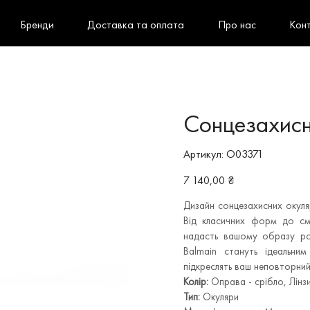
Бренди
Доставка та оплата
Про нас
Кон
Сонцезахисн
Артикул
Артикул:
O03371
O03371
Ціна
7 140,00 ₴
Дизайн сонцезахисних окуляр
Від класичних форм до см
надасть вашому образу роз
Balmain стануть ідеальни
підкреслять ваш неповторний
Колір:
Оправа - срібло, Лінзи
Тип:
Окуляри