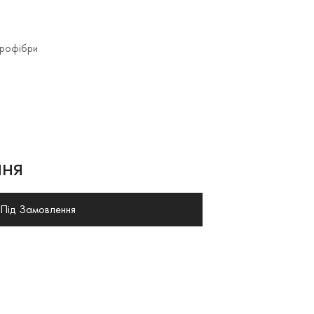
крофібри
ня
Під Замовлення