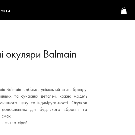
такти
і окуляри Balmain
ів Balmain відбиває унікальний стиль бренду.
іливих та сучасних деталей, кожна модель
кішного шику та індивідуальності. Окуляри
м доповненням для будь-якого вбрання та
 смак.
 - світло-сірий