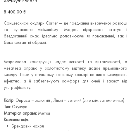
Артикул:
568875
568875
Ціна
8 400,00 ₴
Сонцезахисні окуляри Cartier — це поєднання витонченої розкоші
та сучасного мінімалізму. Модель підкреслює статус і
бездоганний смак, ідеально доповнюючи як повсякденні, так і
більш елегантні образи.
Безрамкова конструкція надає легкості та витонченості, а
металева оправа у золотистому відтінку додає преміального
вигляду. Лінзи у стильному зеленому кольорі не лише виглядають
ефектно, а й забезпечують комфорт для очей і захист від
ультрафіолету.
Колір:
Оправа – золотий , Лінзи – зелений (з легким затемненням)
Тип:
Окуляри
Матеріал оправи:
Метал
Комплектація:
Брендовий чохол