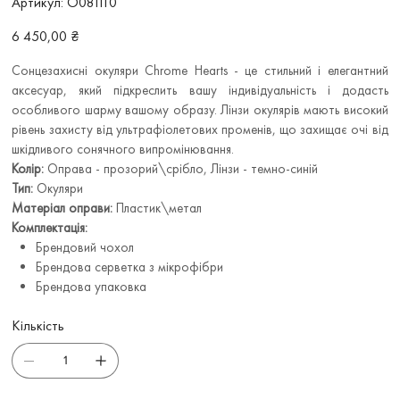
Артикул:
O081110
O081110
Ціна
6 450,00 ₴
Сонцезахисні окуляри Chrome Hearts - це стильний і елегантний
аксесуар, який підкреслить вашу індивідуальність і додасть
особливого шарму вашому образу. Лінзи окулярів мають високий
рівень захисту від ультрафіолетових променів, що захищає очі від
шкідливого сонячного випромінювання.
Колір:
Оправа - прозорий\срібло, Лінзи - темно-синій
Тип:
Окуляри
Матеріал оправи:
Пластик\метал
Комплектація:
Брендовий чохол
Брендова серветка з мікрофібри
Брендова упаковка
Кількість