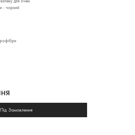
зпеку для очей.
и - чорний
крофібри
ня
Під Замовлення