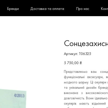
Бренди
Доставка та оплата
Про нас
Кон
Сонцезахисн
Артикул
Артикул:
T06325
T06325
Ціна
5 750,00 ₴
Представляємо вам сонце
функціональні аксесуари,
модного шарму. Ці окуляри 
та унікальний дизайн бренд
виконана з високоякісног
довговічність. Вони ідеально
окулярів мають відмінний