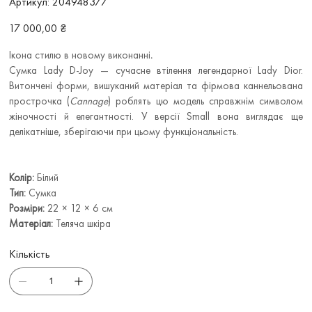
Артикул:
204948377
204948377
Ціна
17 000,00 ₴
Ікона стилю в новому виконанні
.
Сумка Lady D-Joy — сучасне втілення легендарної Lady Dior.
Витончені форми, вишуканий матеріал та фірмова каннельована
прострочка (
Cannage
) роблять цю модель справжнім символом
жіночності й елегантності. У версії Small вона виглядає ще
делікатніше, зберігаючи при цьому функціональність.
Колір:
Білий
Тип:
Сумка
Розміри:
22 × 12 × 6 см
Матеріал:
Теляча шкіра
Кількість