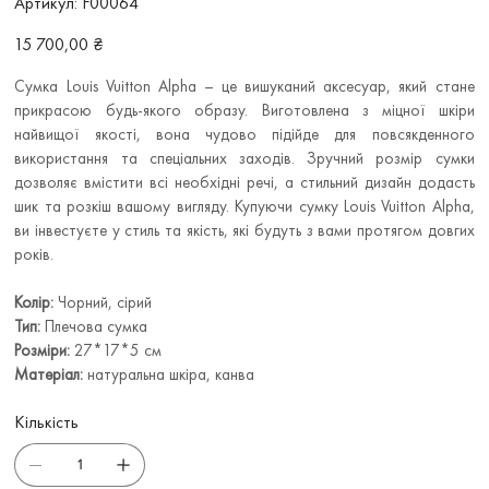
Артикул:
F00064
F00064
Ціна
15 700,00 ₴
Сумка Louis Vuitton Alpha – це вишуканий аксесуар, який стане
прикрасою будь-якого образу. Виготовлена з міцної шкіри
найвищої якості, вона чудово підійде для повсякденного
використання та спеціальних заходів. Зручний розмір сумки
дозволяє вмістити всі необхідні речі, а стильний дизайн додасть
шик та розкіш вашому вигляду. Купуючи сумку Louis Vuitton Alpha,
ви інвестуєте у стиль та якість, які будуть з вами протягом довгих
років.
Колір:
Чорний, сірий
Тип:
Плечова сумка
Розміри:
27*17*5 см
Матеріал:
натуральна шкіра, канва
Кількість